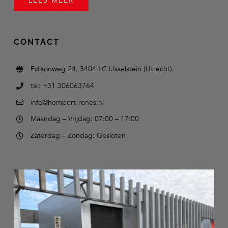
LEES MEER
CONTACT
Edisonweg 24, 3404 LC IJsselstein (Utrecht).
tel: +31 306063764
info@hompert-renes.nl
Maandag – Vrijdag: 07:00 – 17:00
Zaterdag – Zondag: Gesloten