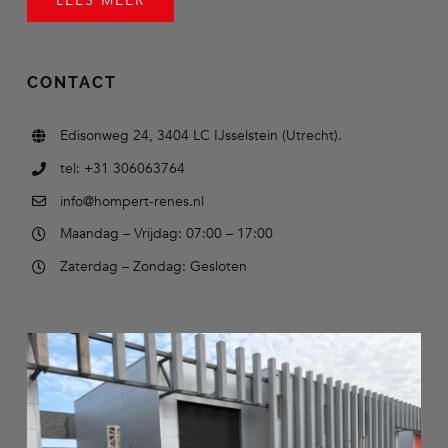
LEES MEER
CONTACT
Edisonweg 24, 3404 LC IJsselstein (Utrecht).
tel: +31 306063764
info@hompert-renes.nl
Maandag – Vrijdag: 07:00 – 17:00
Zaterdag – Zondag: Gesloten