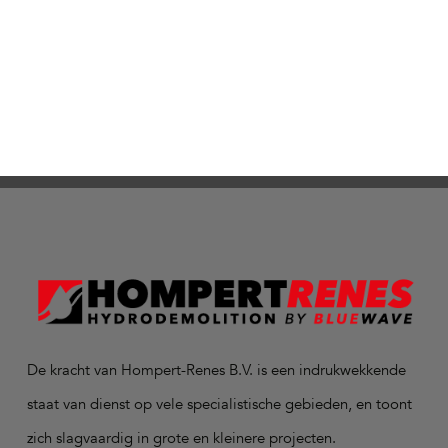
De kracht van Hompert-Renes B.V. is een indrukwekkende
staat van dienst op vele specialistische gebieden, en toont
zich slagvaardig in grote en kleinere projecten.