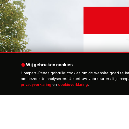
Voornaam
*
Wij gebruiken cookies
Hompert-Renes gebruikt cookies om de website goed te late
om bezoek te analyseren. U kunt uw voorkeuren altijd aan
privacyverklaring
en
cookieverklaring
.
Email
*
Onderwerp