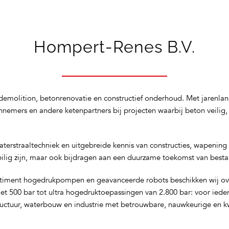
Hompert-Renes B.V.
demolition, betonrenovatie en constructief onderhoud. Met jarenlan
nnemers en andere ketenpartners bij projecten waarbij beton veili
terstraaltechniek en uitgebreide kennis van constructies, wapening
 veilig zijn, maar ook bijdragen aan een duurzame toekomst van besta
iment hogedrukpompen en geavanceerde robots beschikken wij over 
et 500 bar tot ultra hogedruktoepassingen van 2.800 bar: voor ieder
ructuur, waterbouw en industrie met betrouwbare, nauwkeurige en kw