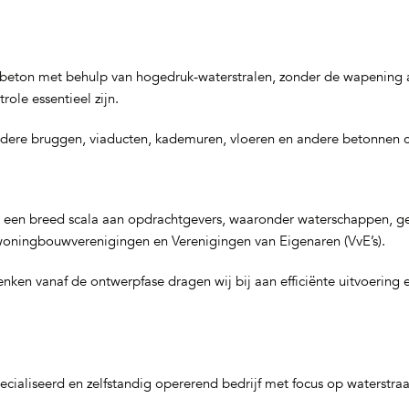
 beton met behulp van hogedruk‑waterstralen, zonder de wapening aa
role essentieel zijn.
re bruggen, viaducten, kademuren, vloeren en andere betonnen const
or een breed scala aan opdrachtgevers, waaronder waterschappen, ge
oningbouwverenigingen en Verenigingen van Eigenaren (VvE’s).
nken vanaf de ontwerpfase dragen wij bij aan efficiënte uitvoering 
ecialiseerd en zelfstandig opererend bedrijf met focus op waterstra