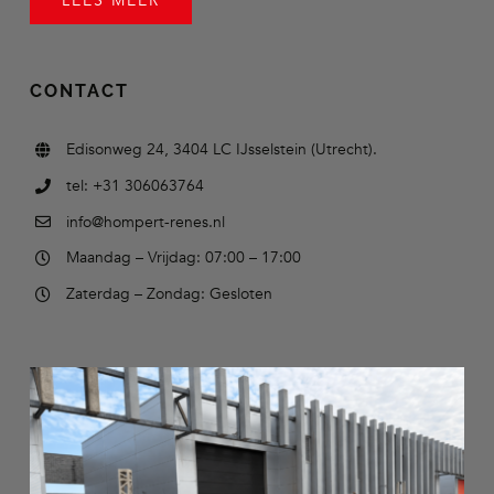
LEES MEER
CONTACT
Edisonweg 24, 3404 LC IJsselstein (Utrecht).
tel: +31 306063764
info@hompert-renes.nl
Maandag – Vrijdag: 07:00 – 17:00
Zaterdag – Zondag: Gesloten