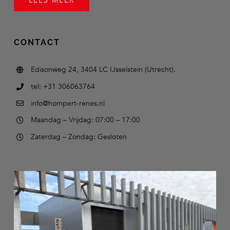
LEES MEER
CONTACT
Edisonweg 24, 3404 LC IJsselstein (Utrecht).
tel: +31 306063764
info@hompert-renes.nl
Maandag – Vrijdag: 07:00 – 17:00
Zaterdag – Zondag: Gesloten