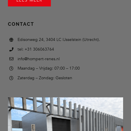
LEES MEER
CONTACT
Edisonweg 24, 3404 LC IJsselstein (Utrecht).
tel: +31 306063764
info@hompert-renes.nl
Maandag – Vrijdag: 07:00 – 17:00
Zaterdag – Zondag: Gesloten