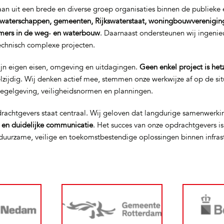
n uit een brede en diverse groep organisaties binnen de publieke e
waterschappen, gemeenten, Rijkswaterstaat, woningbouwverenigin
mers in de weg‑ en waterbouw
. Daarnaast ondersteunen wij ingeni
technisch complexe projecten.
ijn eigen eisen, omgeving en uitdagingen.
Geen enkel project is het
elzijdig. Wij denken actief mee, stemmen onze werkwijze af op de si
regelgeving, veiligheidsnormen en planningen.
rachtgevers staat centraal. Wij geloven dat langdurige samenwerki
t en duidelijke communicatie
. Het succes van onze opdrachtgevers i
uurzame, veilige en toekomstbestendige oplossingen binnen infras