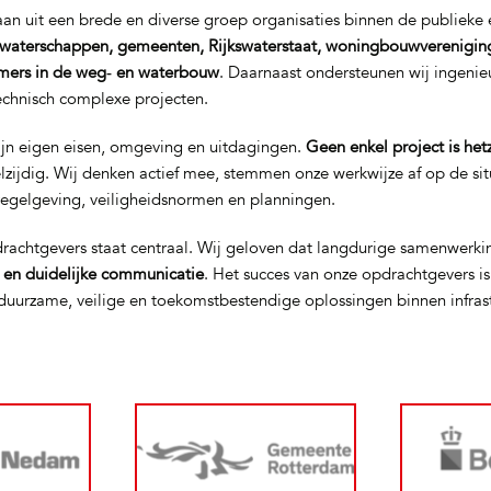
n uit een brede en diverse groep organisaties binnen de publieke e
waterschappen, gemeenten, Rijkswaterstaat, woningbouwverenigin
mers in de weg‑ en waterbouw
. Daarnaast ondersteunen wij ingeni
technisch complexe projecten.
ijn eigen eisen, omgeving en uitdagingen.
Geen enkel project is het
elzijdig. Wij denken actief mee, stemmen onze werkwijze af op de si
regelgeving, veiligheidsnormen en planningen.
rachtgevers staat centraal. Wij geloven dat langdurige samenwerki
t en duidelijke communicatie
. Het succes van onze opdrachtgevers i
uurzame, veilige en toekomstbestendige oplossingen binnen infras