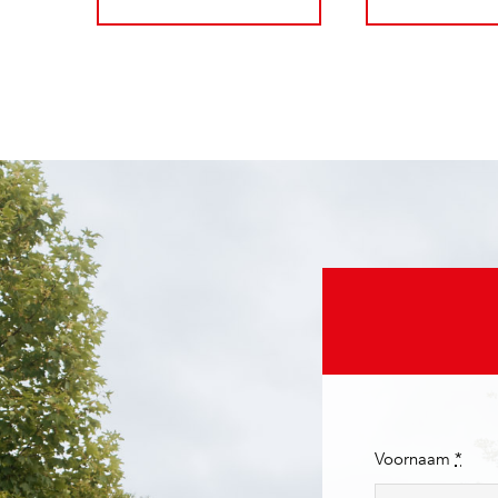
Voornaam
*