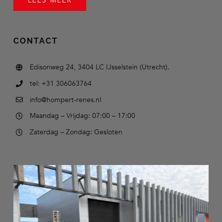
LEES MEER
CONTACT
Edisonweg 24, 3404 LC IJsselstein (Utrecht).
tel: +31 306063764
info@hompert-renes.nl
Maandag – Vrijdag: 07:00 – 17:00
Zaterdag – Zondag: Gesloten