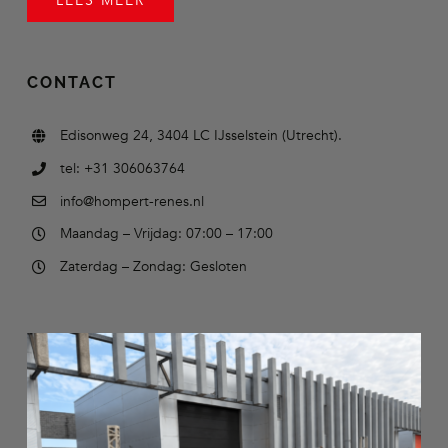
LEES MEER
CONTACT
Edisonweg 24, 3404 LC IJsselstein (Utrecht).
tel: +31 306063764
info@hompert-renes.nl
Maandag – Vrijdag: 07:00 – 17:00
Zaterdag – Zondag: Gesloten