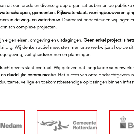
n uit een brede en diverse groep organisaties binnen de publieke e
waterschappen, gemeenten, Rijkswaterstaat, woningbouwverenigin
mers in de weg‑ en waterbouw
. Daarnaast ondersteunen wij ingeni
technisch complexe projecten.
ijn eigen eisen, omgeving en uitdagingen.
Geen enkel project is het
elzijdig. Wij denken actief mee, stemmen onze werkwijze af op de si
regelgeving, veiligheidsnormen en planningen.
rachtgevers staat centraal. Wij geloven dat langdurige samenwerki
t en duidelijke communicatie
. Het succes van onze opdrachtgevers i
uurzame, veilige en toekomstbestendige oplossingen binnen infras