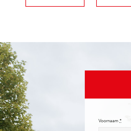
Voornaam
*