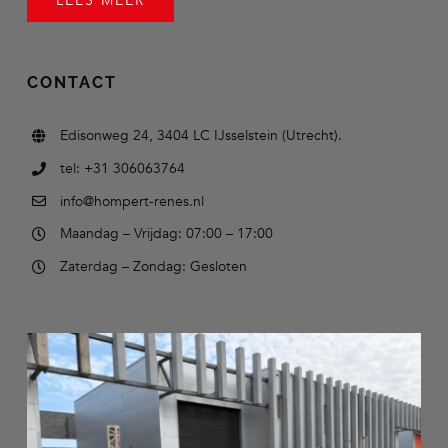
LEES MEER
CONTACT
Edisonweg 24, 3404 LC IJsselstein (Utrecht).
tel: +31 306063764
info@hompert-renes.nl
Maandag – Vrijdag: 07:00 – 17:00
Zaterdag – Zondag: Gesloten