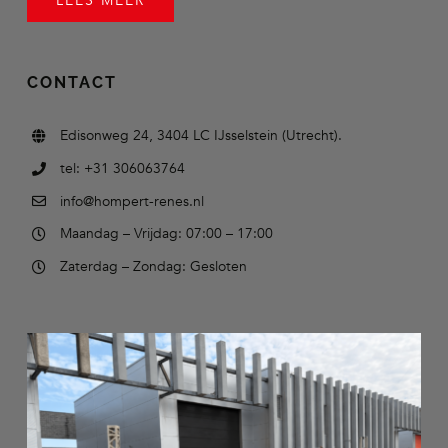
LEES MEER
CONTACT
Edisonweg 24, 3404 LC IJsselstein (Utrecht).
tel: +31 306063764
info@hompert-renes.nl
Maandag – Vrijdag: 07:00 – 17:00
Zaterdag – Zondag: Gesloten