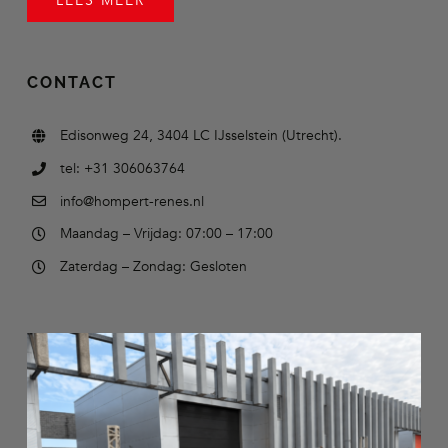
LEES MEER
CONTACT
Edisonweg 24, 3404 LC IJsselstein (Utrecht).
tel: +31 306063764
info@hompert-renes.nl
Maandag – Vrijdag: 07:00 – 17:00
Zaterdag – Zondag: Gesloten