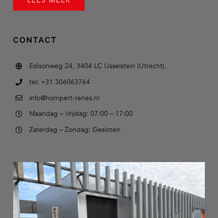
LEES MEER
CONTACT
Edisonweg 24, 3404 LC IJsselstein (Utrecht).
tel: +31 306063764
info@hompert-renes.nl
Maandag – Vrijdag: 07:00 – 17:00
Zaterdag – Zondag: Gesloten