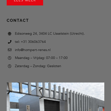
LEES MEER
CONTACT
Edisonweg 24, 3404 LC IJsselstein (Utrecht).
tel: +31 306063764
info@hompert-renes.nl
Maandag – Vrijdag: 07:00 – 17:00
Zaterdag – Zondag: Gesloten