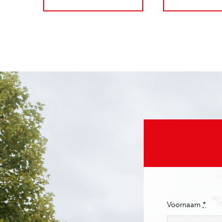
Voornaam
*