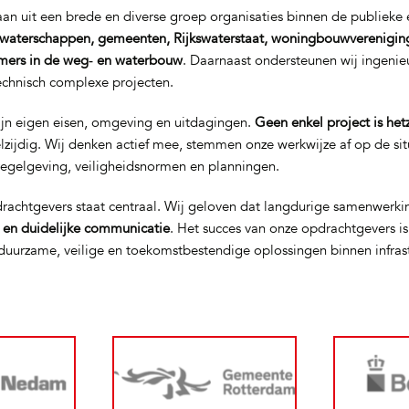
n uit een brede en diverse groep organisaties binnen de publieke e
waterschappen, gemeenten, Rijkswaterstaat, woningbouwverenigin
mers in de weg‑ en waterbouw
. Daarnaast ondersteunen wij ingeni
technisch complexe projecten.
ijn eigen eisen, omgeving en uitdagingen.
Geen enkel project is het
elzijdig. Wij denken actief mee, stemmen onze werkwijze af op de si
regelgeving, veiligheidsnormen en planningen.
rachtgevers staat centraal. Wij geloven dat langdurige samenwerki
t en duidelijke communicatie
. Het succes van onze opdrachtgevers i
uurzame, veilige en toekomstbestendige oplossingen binnen infras