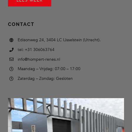
LEES MEER
CONTACT
Edisonweg 24, 3404 LC IJsselstein (Utrecht).
tel: +31 306063764
info@hompert-renes.nl
Maandag – Vrijdag: 07:00 – 17:00
Zaterdag – Zondag: Gesloten