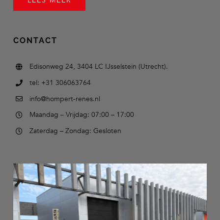
LEES MEER
CONTACT
Edisonweg 24, 3404 LC IJsselstein (Utrecht).
tel: +31 306063764
info@hompert-renes.nl
Maandag – Vrijdag: 07:00 – 17:00
Zaterdag – Zondag: Gesloten