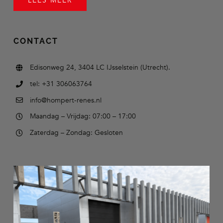
LEES MEER
CONTACT
Edisonweg 24, 3404 LC IJsselstein (Utrecht).
tel: +31 306063764
info@hompert-renes.nl
Maandag – Vrijdag: 07:00 – 17:00
Zaterdag – Zondag: Gesloten