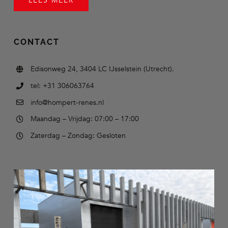
LEES MEER
CONTACT
Edisonweg 24, 3404 LC IJsselstein (Utrecht).
tel: +31 306063764
info@hompert-renes.nl
Maandag – Vrijdag: 07:00 – 17:00
Zaterdag – Zondag: Gesloten