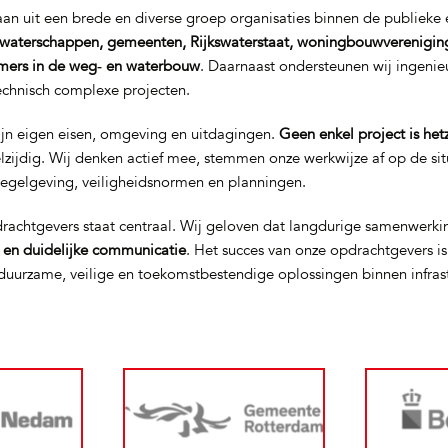
n uit een brede en diverse groep organisaties binnen de publieke e
waterschappen, gemeenten, Rijkswaterstaat, woningbouwverenigin
mers in de weg‑ en waterbouw
. Daarnaast ondersteunen wij ingeni
technisch complexe projecten.
ijn eigen eisen, omgeving en uitdagingen.
Geen enkel project is het
elzijdig. Wij denken actief mee, stemmen onze werkwijze af op de si
regelgeving, veiligheidsnormen en planningen.
rachtgevers staat centraal. Wij geloven dat langdurige samenwerki
t en duidelijke communicatie
. Het succes van onze opdrachtgevers i
uurzame, veilige en toekomstbestendige oplossingen binnen infras