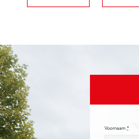
Voornaam
*