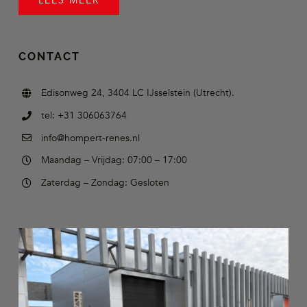
LEES MEER
CONTACT
Edisonweg 24, 3404 LC IJsselstein (Utrecht).
tel: +31 306063764
info@hompert-renes.nl
Maandag – Vrijdag: 07:00 – 17:00
Zaterdag – Zondag: Gesloten