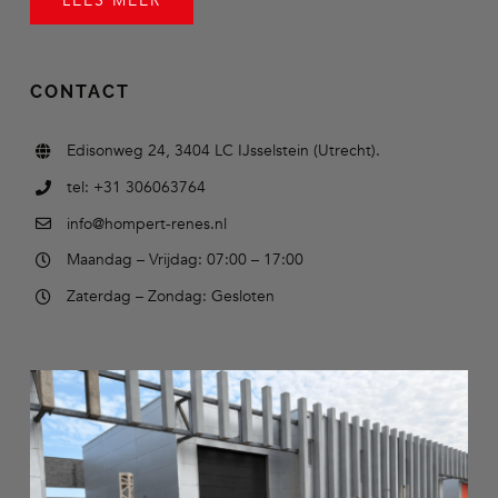
LEES MEER
CONTACT
Edisonweg 24, 3404 LC IJsselstein (Utrecht).
tel: +31 306063764
info@hompert-renes.nl
Maandag – Vrijdag: 07:00 – 17:00
Zaterdag – Zondag: Gesloten