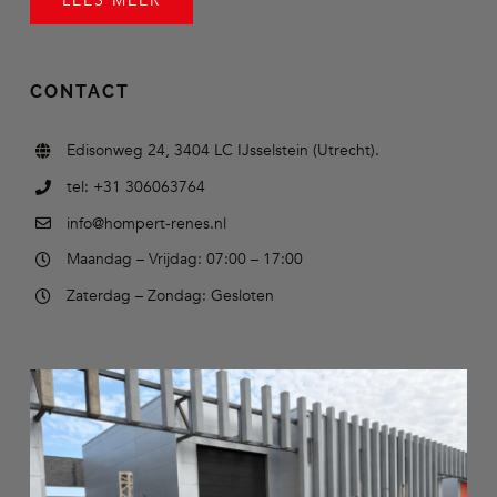
LEES MEER
CONTACT
Edisonweg 24, 3404 LC IJsselstein (Utrecht).
tel: +31 306063764
info@hompert-renes.nl
Maandag – Vrijdag: 07:00 – 17:00
Zaterdag – Zondag: Gesloten