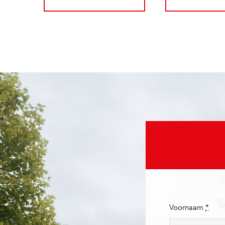
Voornaam
*