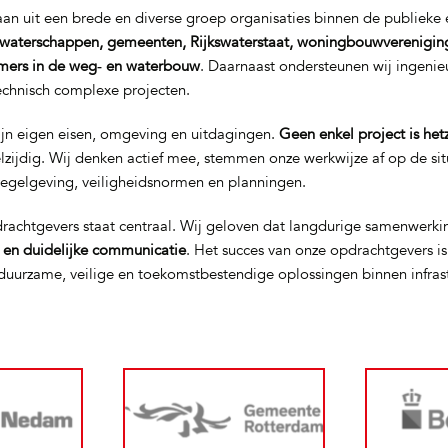
n uit een brede en diverse groep organisaties binnen de publieke e
waterschappen, gemeenten, Rijkswaterstaat, woningbouwverenigin
mers in de weg‑ en waterbouw
. Daarnaast ondersteunen wij ingeni
technisch complexe projecten.
ijn eigen eisen, omgeving en uitdagingen.
Geen enkel project is het
elzijdig. Wij denken actief mee, stemmen onze werkwijze af op de si
regelgeving, veiligheidsnormen en planningen.
rachtgevers staat centraal. Wij geloven dat langdurige samenwerki
t en duidelijke communicatie
. Het succes van onze opdrachtgevers i
uurzame, veilige en toekomstbestendige oplossingen binnen infras