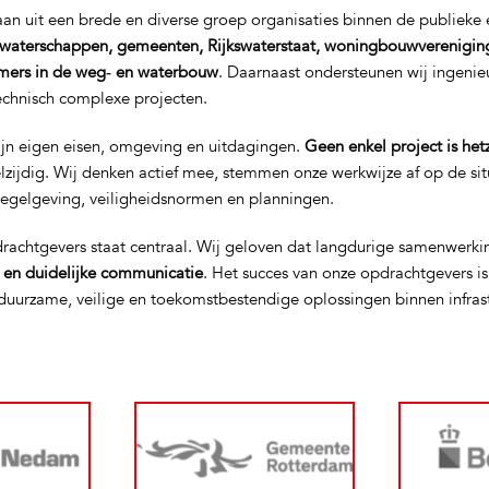
n uit een brede en diverse groep organisaties binnen de publieke e
waterschappen, gemeenten, Rijkswaterstaat, woningbouwverenigin
mers in de weg‑ en waterbouw
. Daarnaast ondersteunen wij ingeni
technisch complexe projecten.
ijn eigen eisen, omgeving en uitdagingen.
Geen enkel project is het
elzijdig. Wij denken actief mee, stemmen onze werkwijze af op de si
regelgeving, veiligheidsnormen en planningen.
rachtgevers staat centraal. Wij geloven dat langdurige samenwerki
t en duidelijke communicatie
. Het succes van onze opdrachtgevers i
uurzame, veilige en toekomstbestendige oplossingen binnen infras