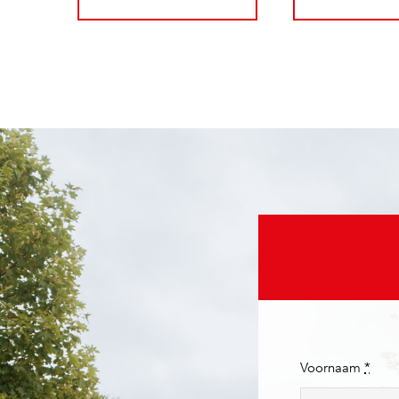
Voornaam
*