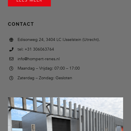
LEES MEER
CONTACT
Edisonweg 24, 3404 LC IJsselstein (Utrecht).
tel: +31 306063764
info@hompert-renes.nl
Maandag – Vrijdag: 07:00 – 17:00
Zaterdag – Zondag: Gesloten