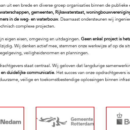
n uit een brede en diverse groep organisaties binnen de publieke e
waterschappen, gemeenten, Rijkswaterstaat, woningbouwverenigin
mers in de weg‑ en waterbouw
. Daarnaast ondersteunen wij ingeni
technisch complexe projecten.
ijn eigen eisen, omgeving en uitdagingen.
Geen enkel project is het
elzijdig. Wij denken actief mee, stemmen onze werkwijze af op de si
regelgeving, veiligheidsnormen en planningen.
rachtgevers staat centraal. Wij geloven dat langdurige samenwerki
t en duidelijke communicatie
. Het succes van onze opdrachtgevers i
uurzame, veilige en toekomstbestendige oplossingen binnen infras