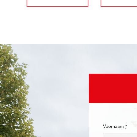
Voornaam
*