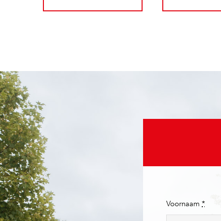
Voornaam
*