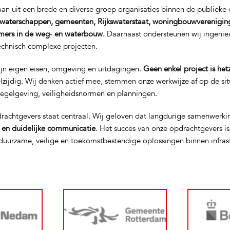
n uit een brede en diverse groep organisaties binnen de publieke e
waterschappen, gemeenten, Rijkswaterstaat, woningbouwverenigin
mers in de weg‑ en waterbouw
. Daarnaast ondersteunen wij ingeni
technisch complexe projecten.
ijn eigen eisen, omgeving en uitdagingen.
Geen enkel project is het
elzijdig. Wij denken actief mee, stemmen onze werkwijze af op de si
regelgeving, veiligheidsnormen en planningen.
rachtgevers staat centraal. Wij geloven dat langdurige samenwerki
t en duidelijke communicatie
. Het succes van onze opdrachtgevers i
uurzame, veilige en toekomstbestendige oplossingen binnen infras