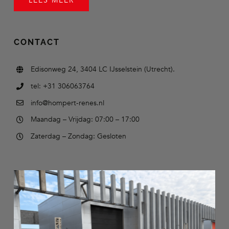
LEES MEER
CONTACT
Edisonweg 24, 3404 LC IJsselstein (Utrecht).
tel: +31 306063764
info@hompert-renes.nl
Maandag – Vrijdag: 07:00 – 17:00
Zaterdag – Zondag: Gesloten