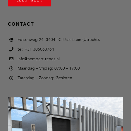
LEES MEER
CONTACT
Edisonweg 24, 3404 LC IJsselstein (Utrecht).
tel: +31 306063764
info@hompert-renes.nl
Maandag – Vrijdag: 07:00 – 17:00
Zaterdag – Zondag: Gesloten