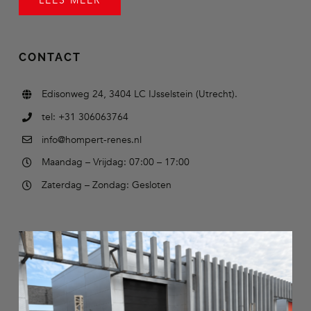
LEES MEER
CONTACT
Edisonweg 24, 3404 LC IJsselstein (Utrecht).
tel: +31 306063764
info@hompert-renes.nl
Maandag – Vrijdag: 07:00 – 17:00
Zaterdag – Zondag: Gesloten