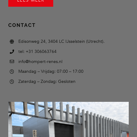
LEES MEER
CONTACT
Edisonweg 24, 3404 LC IJsselstein (Utrecht).
tel: +31 306063764
info@hompert-renes.nl
Maandag – Vrijdag: 07:00 – 17:00
Zaterdag – Zondag: Gesloten