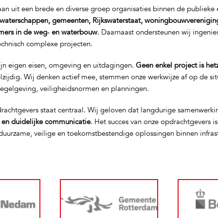
n uit een brede en diverse groep organisaties binnen de publieke e
waterschappen, gemeenten, Rijkswaterstaat, woningbouwverenigin
mers in de weg‑ en waterbouw
. Daarnaast ondersteunen wij ingeni
technisch complexe projecten.
ijn eigen eisen, omgeving en uitdagingen.
Geen enkel project is het
elzijdig. Wij denken actief mee, stemmen onze werkwijze af op de si
regelgeving, veiligheidsnormen en planningen.
rachtgevers staat centraal. Wij geloven dat langdurige samenwerki
t en duidelijke communicatie
. Het succes van onze opdrachtgevers i
uurzame, veilige en toekomstbestendige oplossingen binnen infras