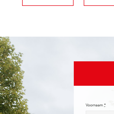
Voornaam
*