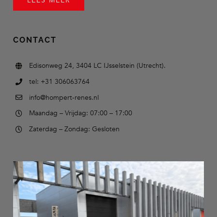
LEES MEER
CONTACT
Edisonweg 24, 3404 LC IJsselstein (Utrecht).
tel: +31 306063764
info@hompert-renes.nl
Maandag – Vrijdag: 07:00 – 17:00
Zaterdag – Zondag: Gesloten