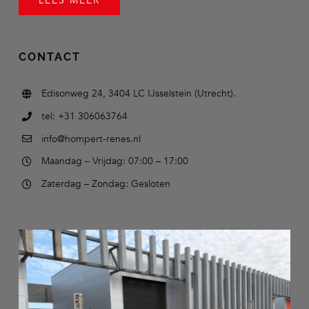
LEES MEER
CONTACT
Edisonweg 24, 3404 LC IJsselstein (Utrecht).
tel: +31 306063764
info@hompert-renes.nl
Maandag – Vrijdag: 07:00 – 17:00
Zaterdag – Zondag: Gesloten