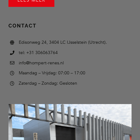
LEES MEER
CONTACT
Edisonweg 24, 3404 LC IJsselstein (Utrecht).
tel: +31 306063764
info@hompert-renes.nl
Maandag – Vrijdag: 07:00 – 17:00
Zaterdag – Zondag: Gesloten