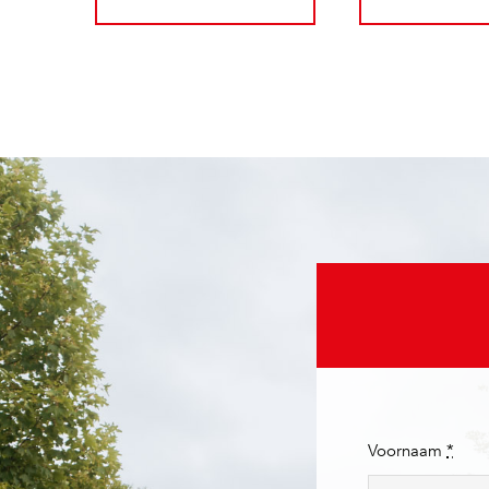
Voornaam
*