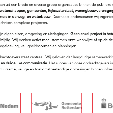
n uit een brede en diverse groep organisaties binnen de publieke e
waterschappen, gemeenten, Rijkswaterstaat, woningbouwverenigin
mers in de weg‑ en waterbouw
. Daarnaast ondersteunen wij ingeni
technisch complexe projecten.
ijn eigen eisen, omgeving en uitdagingen.
Geen enkel project is het
elzijdig. Wij denken actief mee, stemmen onze werkwijze af op de si
regelgeving, veiligheidsnormen en planningen.
rachtgevers staat centraal. Wij geloven dat langdurige samenwerki
t en duidelijke communicatie
. Het succes van onze opdrachtgevers i
uurzame, veilige en toekomstbestendige oplossingen binnen infras