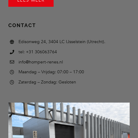
LEES MEER
CONTACT
Edisonweg 24, 3404 LC IJsselstein (Utrecht).
tel: +31 306063764
info@hompert-renes.nl
Maandag – Vrijdag: 07:00 – 17:00
Zaterdag – Zondag: Gesloten