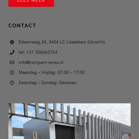
LEES MEER
CONTACT
Edisonweg 24, 3404 LC IJsselstein (Utrecht).
tel: +31 306063764
info@hompert-renes.nl
Maandag – Vrijdag: 07:00 – 17:00
Zaterdag – Zondag: Gesloten