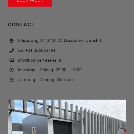
LEES MEER
CONTACT
Edisonweg 24, 3404 LC IJsselstein (Utrecht).
tel: +31 306063764
info@hompert-renes.nl
Maandag – Vrijdag: 07:00 – 17:00
Zaterdag – Zondag: Gesloten