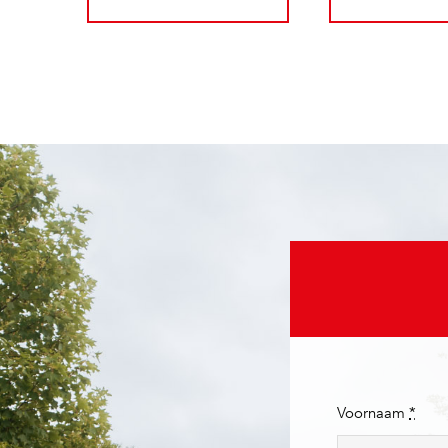
Voornaam
*