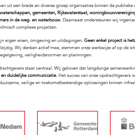
n uit een brede en diverse groep organisaties binnen de publieke e
waterschappen, gemeenten, Rijkswaterstaat, woningbouwverenigin
mers in de weg‑ en waterbouw
. Daarnaast ondersteunen wij ingeni
technisch complexe projecten.
ijn eigen eisen, omgeving en uitdagingen.
Geen enkel project is het
elzijdig. Wij denken actief mee, stemmen onze werkwijze af op de si
regelgeving, veiligheidsnormen en planningen.
rachtgevers staat centraal. Wij geloven dat langdurige samenwerki
t en duidelijke communicatie
. Het succes van onze opdrachtgevers i
uurzame, veilige en toekomstbestendige oplossingen binnen infras