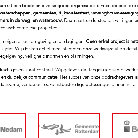
n uit een brede en diverse groep organisaties binnen de publieke e
waterschappen, gemeenten, Rijkswaterstaat, woningbouwverenigin
mers in de weg‑ en waterbouw
. Daarnaast ondersteunen wij ingeni
technisch complexe projecten.
ijn eigen eisen, omgeving en uitdagingen.
Geen enkel project is het
elzijdig. Wij denken actief mee, stemmen onze werkwijze af op de si
regelgeving, veiligheidsnormen en planningen.
rachtgevers staat centraal. Wij geloven dat langdurige samenwerki
t en duidelijke communicatie
. Het succes van onze opdrachtgevers i
uurzame, veilige en toekomstbestendige oplossingen binnen infras