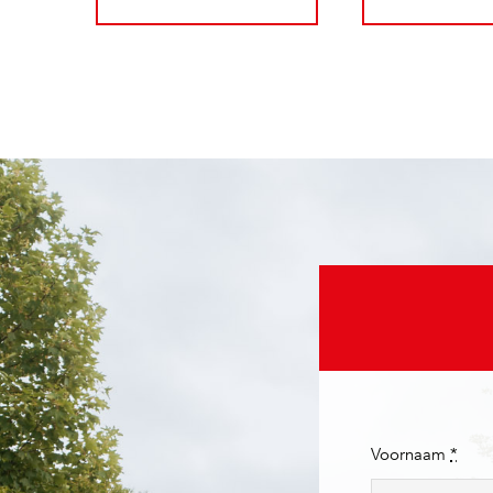
Voornaam
*