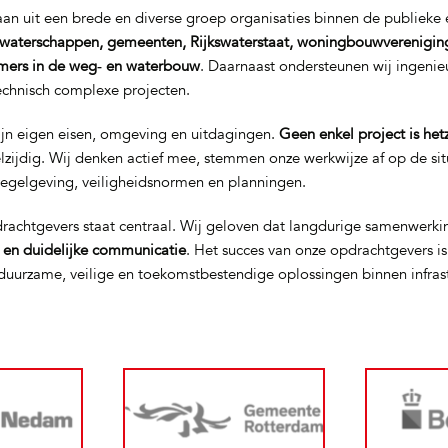
n uit een brede en diverse groep organisaties binnen de publieke e
waterschappen, gemeenten, Rijkswaterstaat, woningbouwverenigin
mers in de weg‑ en waterbouw
. Daarnaast ondersteunen wij ingeni
technisch complexe projecten.
ijn eigen eisen, omgeving en uitdagingen.
Geen enkel project is het
elzijdig. Wij denken actief mee, stemmen onze werkwijze af op de si
regelgeving, veiligheidsnormen en planningen.
rachtgevers staat centraal. Wij geloven dat langdurige samenwerki
t en duidelijke communicatie
. Het succes van onze opdrachtgevers i
uurzame, veilige en toekomstbestendige oplossingen binnen infras