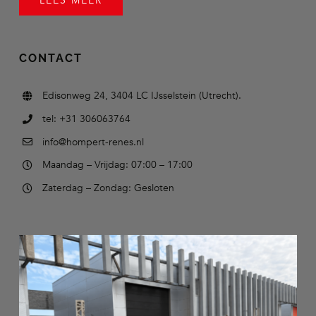
LEES MEER
CONTACT
Edisonweg 24, 3404 LC IJsselstein (Utrecht).
tel: +31 306063764
info@hompert-renes.nl
Maandag – Vrijdag: 07:00 – 17:00
Zaterdag – Zondag: Gesloten