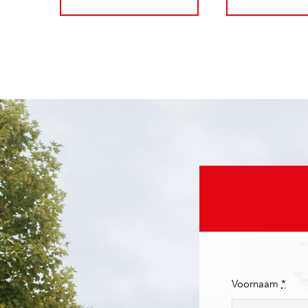
Voornaam
*