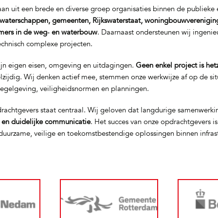
n uit een brede en diverse groep organisaties binnen de publieke e
waterschappen, gemeenten, Rijkswaterstaat, woningbouwverenigin
mers in de weg‑ en waterbouw
. Daarnaast ondersteunen wij ingeni
technisch complexe projecten.
ijn eigen eisen, omgeving en uitdagingen.
Geen enkel project is het
elzijdig. Wij denken actief mee, stemmen onze werkwijze af op de si
regelgeving, veiligheidsnormen en planningen.
rachtgevers staat centraal. Wij geloven dat langdurige samenwerki
t en duidelijke communicatie
. Het succes van onze opdrachtgevers i
uurzame, veilige en toekomstbestendige oplossingen binnen infras