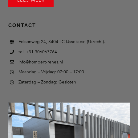
LEES MEER
CONTACT
Edisonweg 24, 3404 LC IJsselstein (Utrecht).
tel: +31 306063764
info@hompert-renes.nl
Maandag – Vrijdag: 07:00 – 17:00
Zaterdag – Zondag: Gesloten